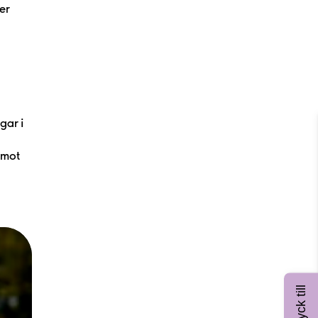
éer
gar i
 mot
Tyck till