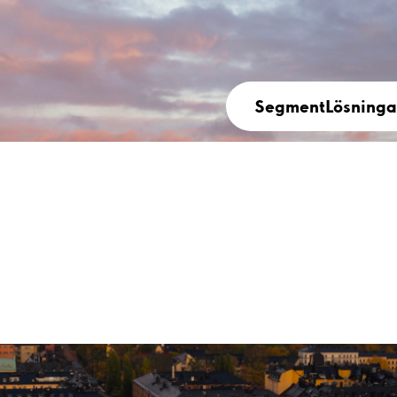
Segment
Lösninga
tt göra skillnad