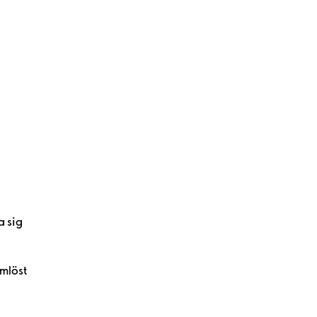
a sig
ömlöst