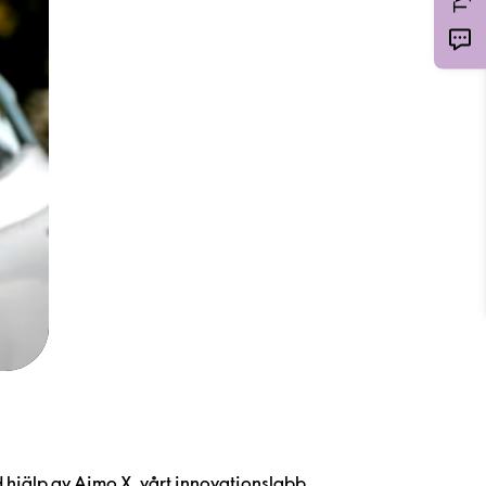
ed hjälp av Aimo X, vårt innovationslabb,