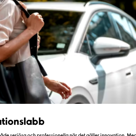
ationslabb
vi både seriösa och professionella när det gäller innovation. M