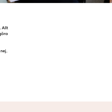
 Allt
igöra
 nej,