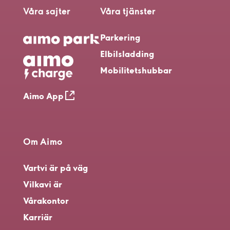
Våra sajter
Våra tjänster
Parkering
Elbilsladding
Mobilitetshubbar
Aimo App
Om Aimo
Vart
vi är på väg
Vilka
vi är
Våra
kontor
Karriär