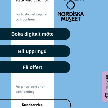
ett av våra 35 kontor.
För fastighetsägare
och partners
Boka digitalt möte
Bli uppringd
Få offert
Tyck 
För privatpersoner
och företag
Kundservice