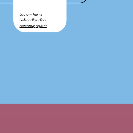
Läs om
hur vi
behandlar dina
personuppgifter