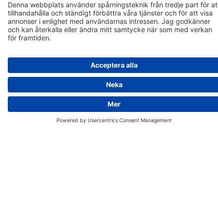
Elbilsladding
Mobilitetshubbar
Aimo App
Om Aimo
Vart
vi är på väg
Vilka
vi är
Våra
kontor
Karriär