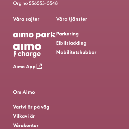
Org no 556553-5548
Våra sajter
Våra tjänster
Parkering
Elbilsladding
Mobilitetshubbar
Aimo App
Om Aimo
Vart
vi är på väg
Vilka
vi är
Våra
kontor