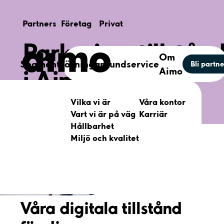
Partners
Företag
Privat
Parkeringstillstån
Om
Segment
Lösningar
Kundservice
Bli partne
i Aimo Portal
Aimo
Enkelt och digitalt verktyg för att hantera
Vilka
vi är
Parkering
Våra
kontor
Kundservice
Segment
Självbetjäning
alla era parkeringstillstånd.
Vart
vi är på väg
Elbilsladning
Karriär
För
partners
För
fastighetsägare
Aimo
Portal
Hållbarhet
Mobilitethubbar
För
företag
För
bostadsrättsföreningar
Aimo
App
Miljö
och kvalitet
API
Hub
För
privatpersoner
Våra digitala tillstånd