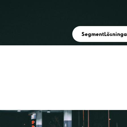
Segment
Lösninga
tation