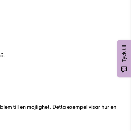
Tyck till
jö.
em till en möjlighet. Detta exempel visar hur en