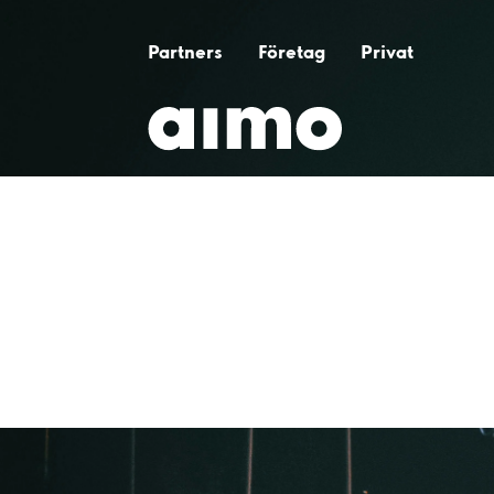
Partners
Företag
Privat
Björns bensins
ka
Tillbaka