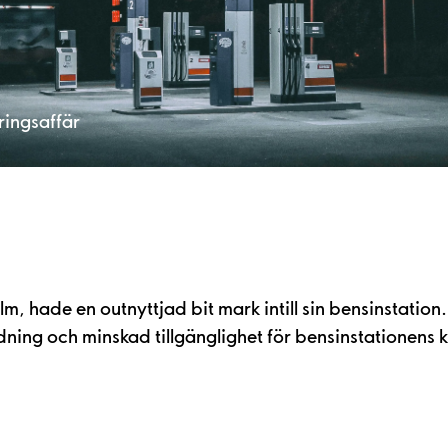
ringsaffär
lm, hade en outnyttjad bit mark intill sin bensinstati
rdning och minskad tillgänglighet för bensinstationens 